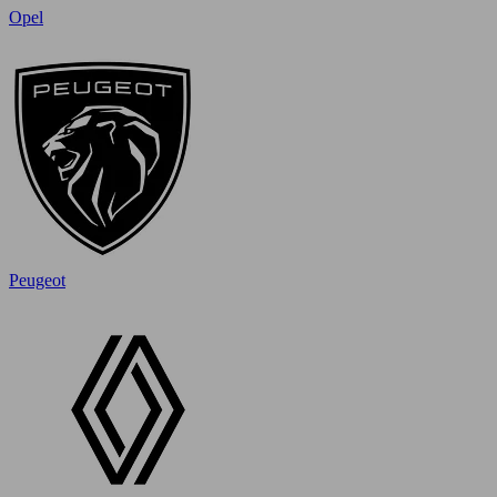
Opel
Peugeot