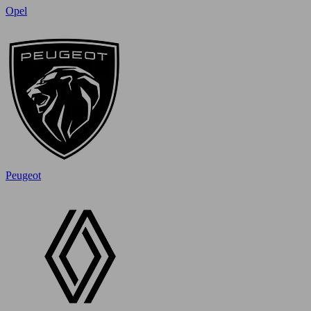
Opel
Peugeot