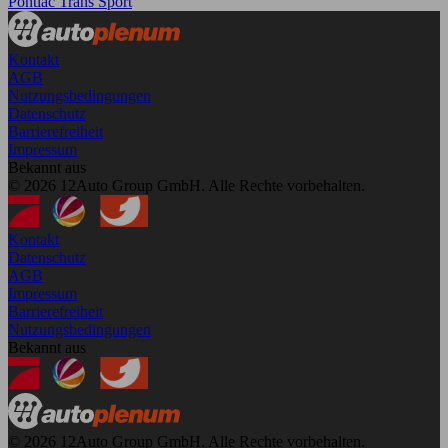
Pontiac Trans Sport
Kontakt
AGB
Nutzungsbedingungen
Datenschutz
Barrierefreiheit
Impressum
Bekannt aus
© 2026 12Auto Group GmbH. Alle Rechte vorbehalten.
Kontakt
Datenschutz
AGB
Impressum
Barrierefreiheit
Nutzungsbedingungen
Bekannt aus
© 2026 12Auto Group GmbH. Alle Rechte vorbehalten.