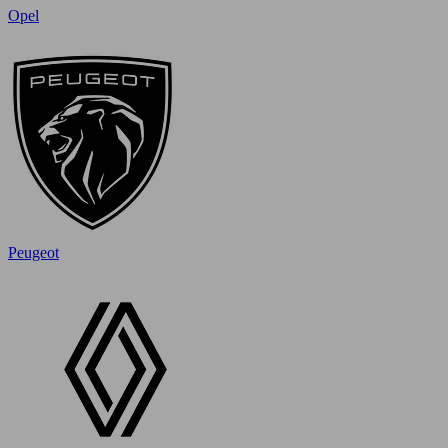
Opel
Peugeot