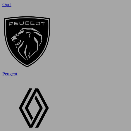
Opel
Peugeot