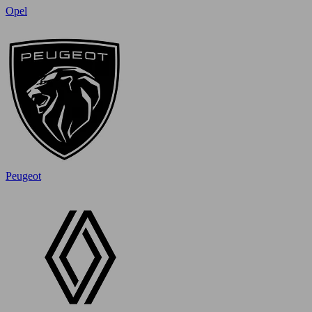
Opel
Peugeot