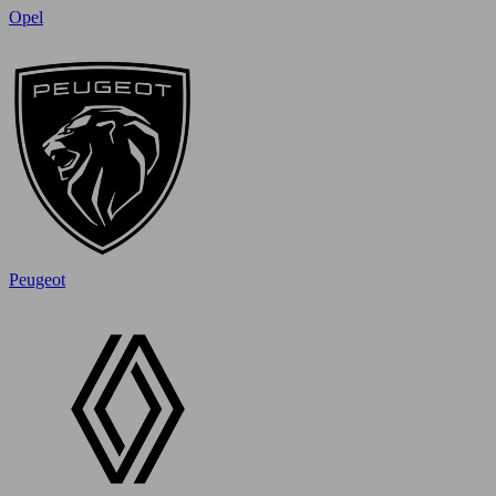
Opel
Peugeot