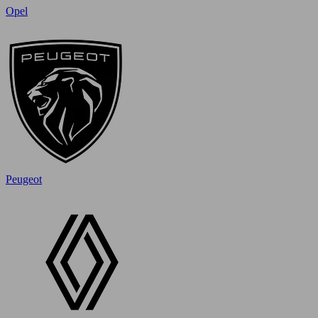
Opel
Peugeot