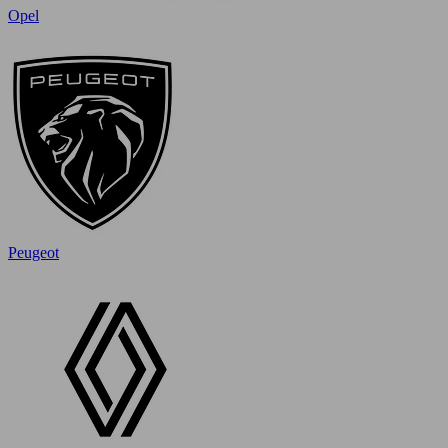
Opel
Peugeot