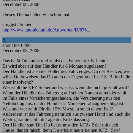
December 08, 2008
Dieses Thema hatten wir schon mal.
Guggst Du hier:
http://www.autoplenum.de/Antworten/D/676...
A
anon18010486
December 08, 2008
Das heißt Du kaufst und zahlst das Fahrzeug z.B. heute!
Es wird aber auf den Händler für 6 Monate zugelassen!
Der Händler ist also der Halter des Fahrzeuges, Du der Besitzer, wie
willst Du beweisen das Du auch der Eigentümer bist? Z. B. im Falle
einer Insolvenz?
Wer zahlt die KFZ Steuer und was ist, wenn die nicht gezahlt wird?
Wenn der Händler das Fahrzeug auf seinen Namen anmeldet zahlt
im Falle eines Versicherungsschaden, die Versicherung nur den
Nettobetrag aus, da der Händler ja Vorsteuer- abzugberechtigt ist.
Was und wer zahlt Dir die 19% Mwst. in solch einem Fall?
Außerdem ist das Fahrzeug natürlich aus zweiter Hand und auch die
Werksgarantie läüft ab Tage der Erstzulassung.
Der Händler sagt Dir, Du bekommst den KFZ- Brief mit nach
Hause, das ist falsch, denn Du erhälst heute keinen KFZ- Brief