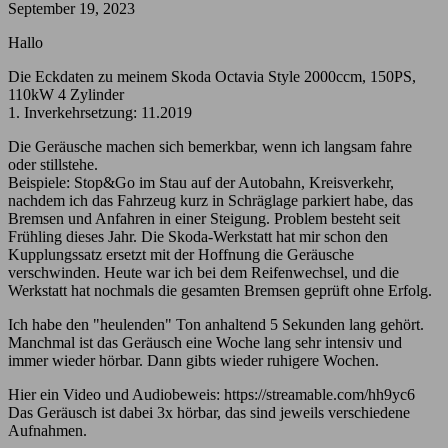
September 19, 2023
Hallo
Die Eckdaten zu meinem Skoda Octavia Style 2000ccm, 150PS,
110kW 4 Zylinder
1. Inverkehrsetzung: 11.2019
Die Geräusche machen sich bemerkbar, wenn ich langsam fahre
oder stillstehe.
Beispiele: Stop&Go im Stau auf der Autobahn, Kreisverkehr,
nachdem ich das Fahrzeug kurz in Schräglage parkiert habe, das
Bremsen und Anfahren in einer Steigung. Problem besteht seit
Frühling dieses Jahr. Die Skoda-Werkstatt hat mir schon den
Kupplungssatz ersetzt mit der Hoffnung die Geräusche
verschwinden. Heute war ich bei dem Reifenwechsel, und die
Werkstatt hat nochmals die gesamten Bremsen geprüft ohne Erfolg.
Ich habe den "heulenden" Ton anhaltend 5 Sekunden lang gehört.
Manchmal ist das Geräusch eine Woche lang sehr intensiv und
immer wieder hörbar. Dann gibts wieder ruhigere Wochen.
Hier ein Video und Audiobeweis: https://streamable.com/hh9yc6
Das Geräusch ist dabei 3x hörbar, das sind jeweils verschiedene
Aufnahmen.