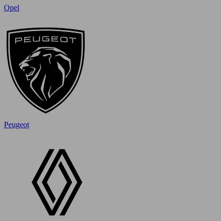
Opel
Peugeot