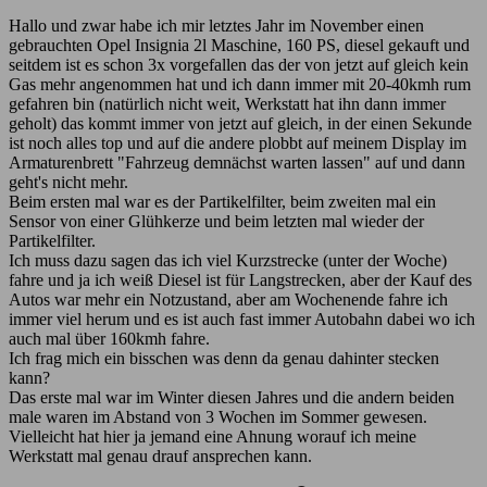
Hallo und zwar habe ich mir letztes Jahr im November einen
gebrauchten Opel Insignia 2l Maschine, 160 PS, diesel gekauft und
seitdem ist es schon 3x vorgefallen das der von jetzt auf gleich kein
Gas mehr angenommen hat und ich dann immer mit 20-40kmh rum
gefahren bin (natürlich nicht weit, Werkstatt hat ihn dann immer
geholt) das kommt immer von jetzt auf gleich, in der einen Sekunde
ist noch alles top und auf die andere plobbt auf meinem Display im
Armaturenbrett "Fahrzeug demnächst warten lassen" auf und dann
geht's nicht mehr.
Beim ersten mal war es der Partikelfilter, beim zweiten mal ein
Sensor von einer Glühkerze und beim letzten mal wieder der
Partikelfilter.
Ich muss dazu sagen das ich viel Kurzstrecke (unter der Woche)
fahre und ja ich weiß Diesel ist für Langstrecken, aber der Kauf des
Autos war mehr ein Notzustand, aber am Wochenende fahre ich
immer viel herum und es ist auch fast immer Autobahn dabei wo ich
auch mal über 160kmh fahre.
Ich frag mich ein bisschen was denn da genau dahinter stecken
kann?
Das erste mal war im Winter diesen Jahres und die andern beiden
male waren im Abstand von 3 Wochen im Sommer gewesen.
Vielleicht hat hier ja jemand eine Ahnung worauf ich meine
Werkstatt mal genau drauf ansprechen kann.