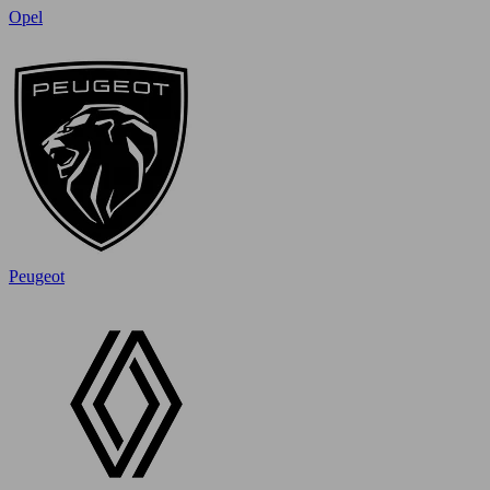
Opel
Peugeot