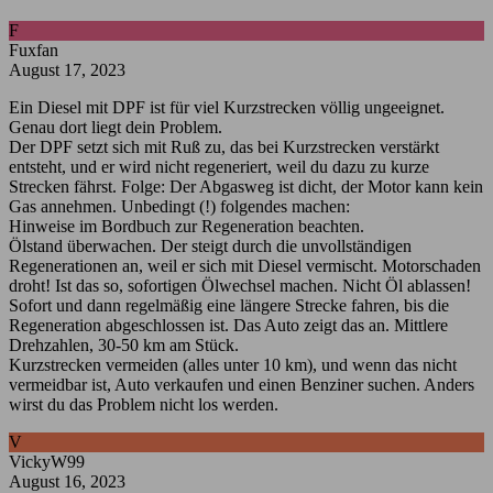
F
Fuxfan
August 17, 2023
Ein Diesel mit DPF ist für viel Kurzstrecken völlig ungeeignet.
Genau dort liegt dein Problem.
Der DPF setzt sich mit Ruß zu, das bei Kurzstrecken verstärkt
entsteht, und er wird nicht regeneriert, weil du dazu zu kurze
Strecken fährst. Folge: Der Abgasweg ist dicht, der Motor kann kein
Gas annehmen. Unbedingt (!) folgendes machen:
Hinweise im Bordbuch zur Regeneration beachten.
Ölstand überwachen. Der steigt durch die unvollständigen
Regenerationen an, weil er sich mit Diesel vermischt. Motorschaden
droht! Ist das so, sofortigen Ölwechsel machen. Nicht Öl ablassen!
Sofort und dann regelmäßig eine längere Strecke fahren, bis die
Regeneration abgeschlossen ist. Das Auto zeigt das an. Mittlere
Drehzahlen, 30-50 km am Stück.
Kurzstrecken vermeiden (alles unter 10 km), und wenn das nicht
vermeidbar ist, Auto verkaufen und einen Benziner suchen. Anders
wirst du das Problem nicht los werden.
V
VickyW99
August 16, 2023