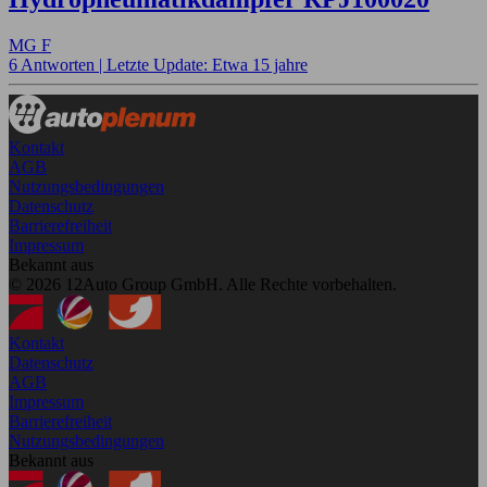
MG F
6 Antworten |
Letzte Update: Etwa 15 jahre
Kontakt
AGB
Nutzungsbedingungen
Datenschutz
Barrierefreiheit
Impressum
Bekannt aus
© 2026 12Auto Group GmbH. Alle Rechte vorbehalten.
Kontakt
Datenschutz
AGB
Impressum
Barrierefreiheit
Nutzungsbedingungen
Bekannt aus