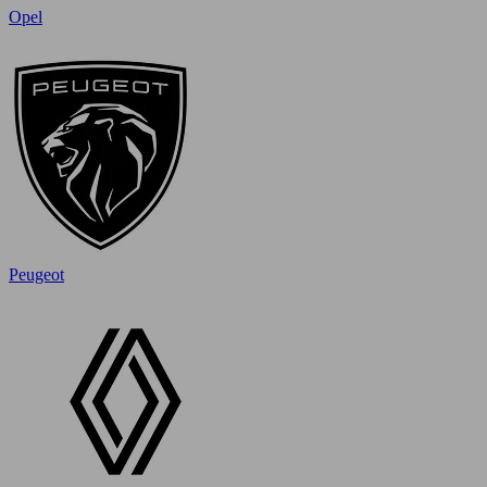
Opel
Peugeot