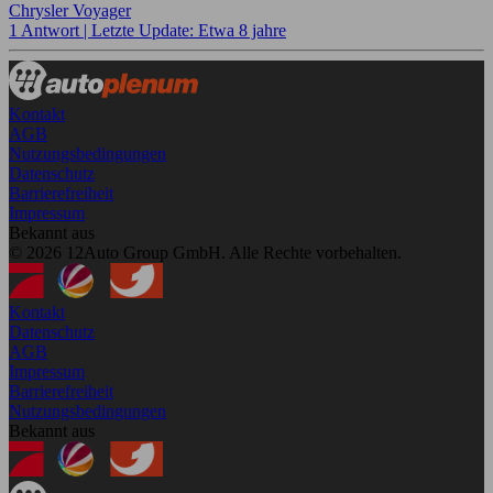
Chrysler Voyager
1 Antwort |
Letzte Update: Etwa 8 jahre
Kontakt
AGB
Nutzungsbedingungen
Datenschutz
Barrierefreiheit
Impressum
Bekannt aus
© 2026 12Auto Group GmbH. Alle Rechte vorbehalten.
Kontakt
Datenschutz
AGB
Impressum
Barrierefreiheit
Nutzungsbedingungen
Bekannt aus