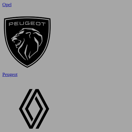
Opel
Peugeot