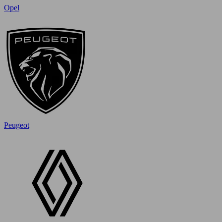
Opel
Peugeot