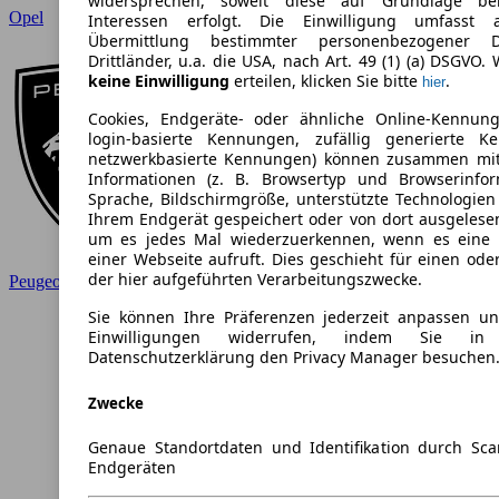
widersprechen, soweit diese auf Grundlage ber
Opel
Interessen erfolgt. Die Einwilligung umfasst 
Übermittlung bestimmter personenbezogener 
Drittländer, u.a. die USA, nach Art. 49 (1) (a) DSGVO. 
keine Einwilligung
erteilen, klicken Sie bitte
.
hier
Cookies, Endgeräte- oder ähnliche Online-Kennung
login-basierte Kennungen, zufällig generierte K
netzwerkbasierte Kennungen) können zusammen mi
Informationen (z. B. Browsertyp und Browserinfor
Sprache, Bildschirmgröße, unterstützte Technologien
Ihrem Endgerät gespeichert oder von dort ausgelese
um es jedes Mal wiederzuerkennen, wenn es eine
einer Webseite aufruft. Dies geschieht für einen od
der hier aufgeführten Verarbeitungszwecke.
Peugeot
Sie können Ihre Präferenzen jederzeit anpassen und
Einwilligungen widerrufen, indem Sie in
Datenschutzerklärung den Privacy Manager besuchen
Zwecke
Genaue Standortdaten und Identifikation durch Sc
Endgeräten