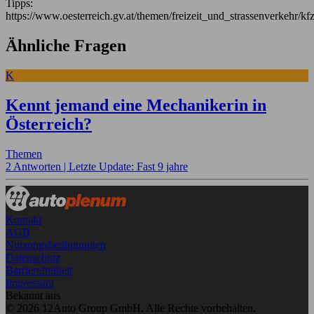
Tipps:
https://www.oesterreich.gv.at/themen/freizeit_und_strassenverkehr/kf
Ähnliche Fragen
K
Kennt jemand eine Mechanikerin in
Österreich?
Themen
2 Antworten |
Letzte Update: Fast 9 jahre
Kontakt
AGB
Nutzungsbedingungen
Datenschutz
Barrierefreiheit
Impressum
Bekannt aus
© 2026 12Auto Group GmbH. Alle Rechte vorbehalten.