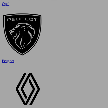
Opel
Peugeot