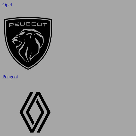
Opel
Peugeot