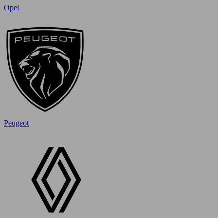
Opel
Peugeot