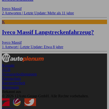
Iveco Massif
2 Antworten |
Letzte Update: Mehr als 11 jahre
K
Iveco Massif Langstreckenfahrzeug?
Iveco Massif
1 Antwort |
Letzte Update: Etwa 8 jahre
Kontakt
AGB
Nutzungsbedingungen
Datenschutz
Barrierefreiheit
Impressum
Bekannt aus
© 2026 12Auto Group GmbH. Alle Rechte vorbehalten.