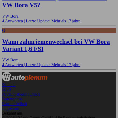
VW Bora V5?
VW Bora
4 Antworten |
Letzte Update: Mehr als 17 jahre
O
Wann zahnriemenwechsel bei VW Bora
Variant 1,6 FSI
VW Bora
4 Antworten |
Letzte Update: Mehr als 17 jahre
Kontakt
AGB
Nutzungsbedingungen
Datenschutz
Barrierefreiheit
Impressum
Bekannt aus
© 2026 12Auto Group GmbH. Alle Rechte vorbehalten.