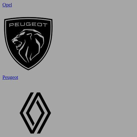
Opel
Peugeot