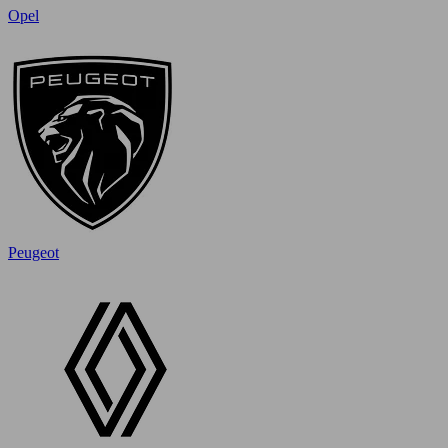
Opel
Peugeot