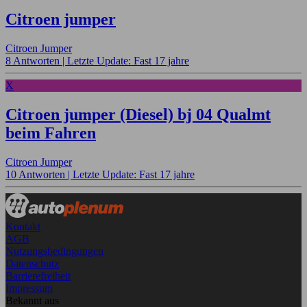
Citroen jumper
Citroen Jumper
8 Antworten |
Letzte Update: Fast 17 jahre
X
Citroen jumper (Diesel) bj 04 Qualmt
beim Fahren
Citroen Jumper
10 Antworten |
Letzte Update: Fast 17 jahre
Kontakt
AGB
Nutzungsbedingungen
Datenschutz
Barrierefreiheit
Impressum
Bekannt aus