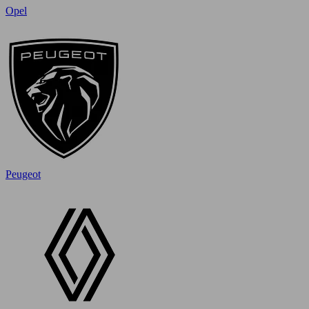
Opel
Peugeot