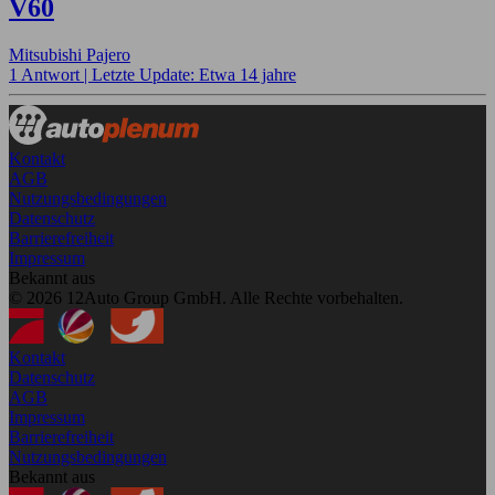
V60
Mitsubishi Pajero
1 Antwort |
Letzte Update: Etwa 14 jahre
Kontakt
AGB
Nutzungsbedingungen
Datenschutz
Barrierefreiheit
Impressum
Bekannt aus
© 2026 12Auto Group GmbH. Alle Rechte vorbehalten.
Kontakt
Datenschutz
AGB
Impressum
Barrierefreiheit
Nutzungsbedingungen
Bekannt aus