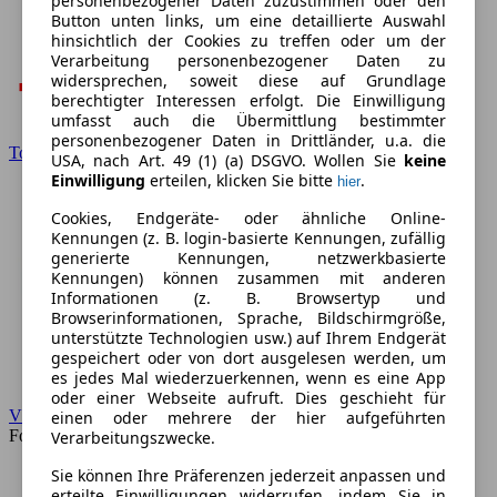
personenbezogener Daten zuzustimmen oder den
Button unten links, um eine detaillierte Auswahl
hinsichtlich der Cookies zu treffen oder um der
Verarbeitung personenbezogener Daten zu
widersprechen, soweit diese auf Grundlage
berechtigter Interessen erfolgt. Die Einwilligung
umfasst auch die Übermittlung bestimmter
personenbezogener Daten in Drittländer, u.a. die
Toyota
USA, nach Art. 49 (1) (a) DSGVO. Wollen Sie
keine
Einwilligung
erteilen, klicken Sie bitte
.
hier
Cookies, Endgeräte- oder ähnliche Online-
Kennungen (z. B. login-basierte Kennungen, zufällig
generierte Kennungen, netzwerkbasierte
Kennungen) können zusammen mit anderen
Informationen (z. B. Browsertyp und
Browserinformationen, Sprache, Bildschirmgröße,
unterstützte Technologien usw.) auf Ihrem Endgerät
gespeichert oder von dort ausgelesen werden, um
es jedes Mal wiederzuerkennen, wenn es eine App
oder einer Webseite aufruft. Dies geschieht für
VW
einen oder mehrere der hier aufgeführten
Forum
Verarbeitungszwecke.
Sie können Ihre Präferenzen jederzeit anpassen und
erteilte Einwilligungen widerrufen, indem Sie in