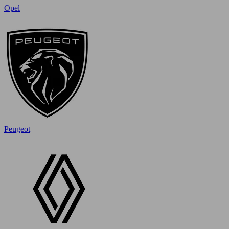
Opel
Peugeot