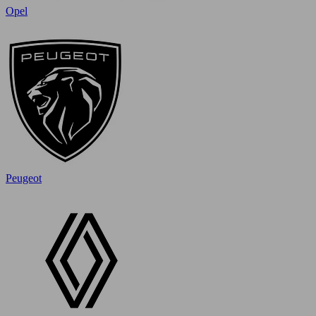
Opel
Peugeot