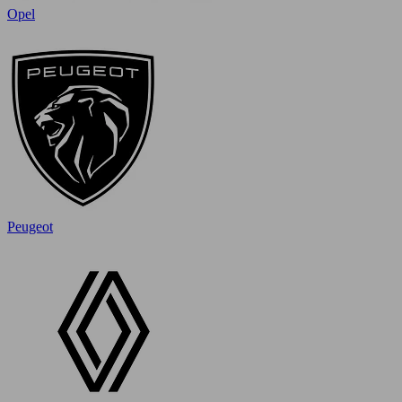
Opel
Peugeot