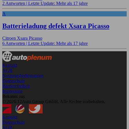
2 Antworten |
Letzte Update: Mehr als 17 jahre
A
Batterieladung defekt Xsara Picasso
Citroen Xsara Picasso
6 Antworten |
Letzte Update: Mehr als 17 jahre
Kontakt
AGB
Nutzungsbedingungen
Datenschutz
Barrierefreiheit
Impressum
Bekannt aus
© 2026 12Auto Group GmbH. Alle Rechte vorbehalten.
Kontakt
Datenschutz
AGB