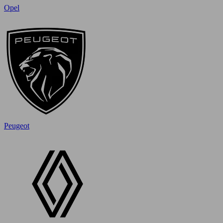
Opel
Peugeot