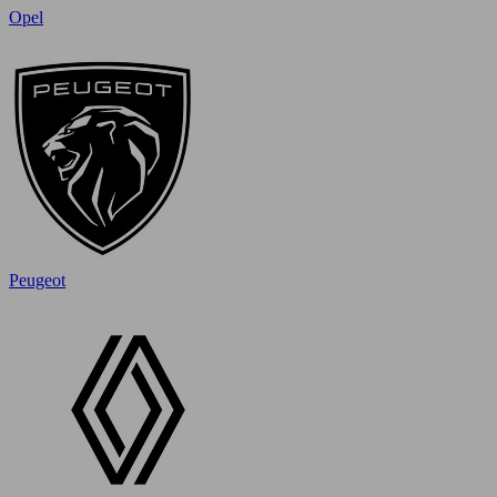
Opel
Peugeot