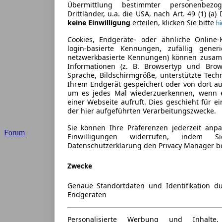
Übermittlung bestimmter personenbezo
Drittländer, u.a. die USA, nach Art. 49 (1) (a
keine Einwilligung
erteilen, klicken Sie bitte
hi
Cookies, Endgeräte- oder ähnliche Online-
login-basierte Kennungen, zufällig gener
netzwerkbasierte Kennungen) können zusa
Informationen (z. B. Browsertyp und Brows
Sprache, Bildschirmgröße, unterstützte Tech
Ihrem Endgerät gespeichert oder von dort a
um es jedes Mal wiederzuerkennen, wenn 
einer Webseite aufruft. Dies geschieht für 
der hier aufgeführten Verarbeitungszwecke.
Sie können Ihre Präferenzen jederzeit anpa
Forum
Einwilligungen widerrufen, indem 
Datenschutzerklärung den Privacy Manager b
Zwecke
Genaue Standortdaten und Identifikation d
Endgeräten
Personalisierte Werbung und Inhalt