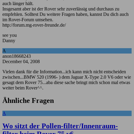
auch länger hält.
Insgesamt aber ist der Rover sehr zuverlässig und durchaus zu
empfehlen. Solltest Du weitere Fragen haben, kannst Du dich auch
im Rover-Forum umsehen.
http://forum.mg-rover-freunde.de/
see you
Danny
A
anon18668243
December 04, 2008
Vielen dank für die Information...ich kann mich nicht entscheiden
zwischen...BMW 520 (1996- ) dem Jaguar X-Type 2.0 V6 oder wie
gesagt dem Rover 75...aba diese sache bringt mich schon mal etwas
weiter beim Rover^^.
Ähnliche Fragen
A
Wo sitzt der Pollen-filter/Innenraum-
filter beim Rover 75 v6