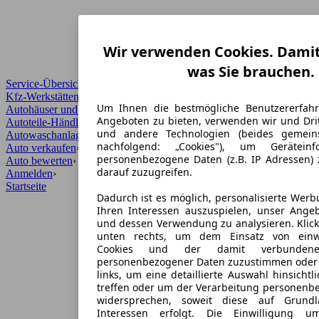
Wir verwenden Cookies. Damit 
was Sie brauchen.
Service-Übersicht
Kfz-Werkstätten
Um Ihnen die bestmögliche Benutzererfah
Autohäuser und Händler
Angeboten zu bieten, verwenden wir und Drit
Autoteile-Händler
und andere Technologien (beides gemei
Autowaschanlagen
nachfolgend: „Cookies"), um Gerätein
Auto verkaufen
›
personenbezogene Daten (z.B. IP Adressen)
Auto bewerten
›
darauf zuzugreifen.
Anmelden
›
Startseite
Dadurch ist es möglich, personalisierte Wer
Ihren Interessen auszuspielen, unser Ange
und dessen Verwendung zu analysieren. Klick
unten rechts, um dem Einsatz von einwil
Cookies und der damit verbundenen
personenbezogener Daten zuzustimmen oder 
links, um eine detaillierte Auswahl hinsichtl
treffen oder um der Verarbeitung personenb
widersprechen, soweit diese auf Grundl
Interessen erfolgt. Die Einwilligung u