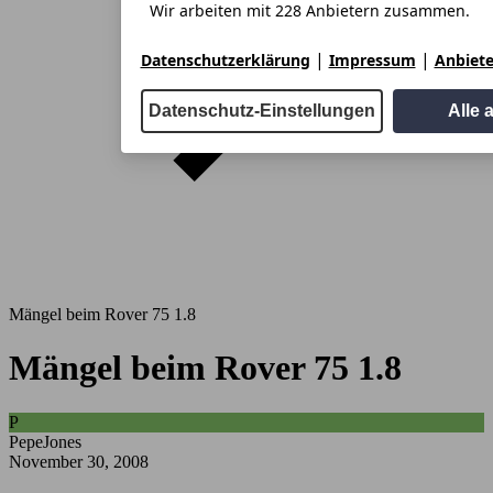
Wir arbeiten mit 228 Anbietern zusammen.
|
|
Datenschutzerklärung
Impressum
Anbiete
Datenschutz-Einstellungen
Alle 
Mängel beim Rover 75 1.8
Mängel beim Rover 75 1.8
P
PepeJones
November 30, 2008