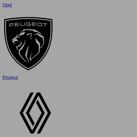
Opel
Peugeot