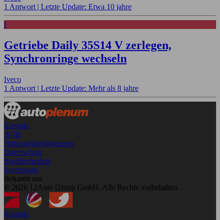
1 Antwort |
Letzte Update: Etwa 10 jahre
I
Getriebe Daily 35S14 V zerlegen,
Synchronringe wechseln
Iveco
1 Antwort |
Letzte Update: Mehr als 8 jahre
Kontakt
AGB
Nutzungsbedingungen
Datenschutz
Barrierefreiheit
Impressum
Bekannt aus
© 2026 12Auto Group GmbH. Alle Rechte vorbehalten.
Kontakt