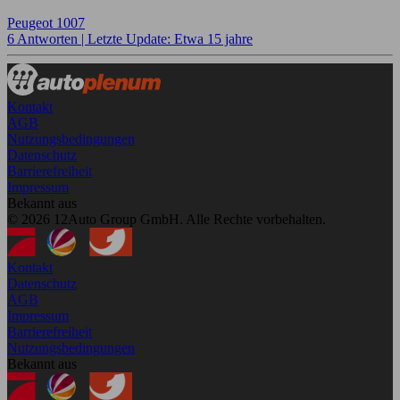
Peugeot 1007
6 Antworten |
Letzte Update: Etwa 15 jahre
Kontakt
AGB
Nutzungsbedingungen
Datenschutz
Barrierefreiheit
Impressum
Bekannt aus
© 2026 12Auto Group GmbH. Alle Rechte vorbehalten.
Kontakt
Datenschutz
AGB
Impressum
Barrierefreiheit
Nutzungsbedingungen
Bekannt aus