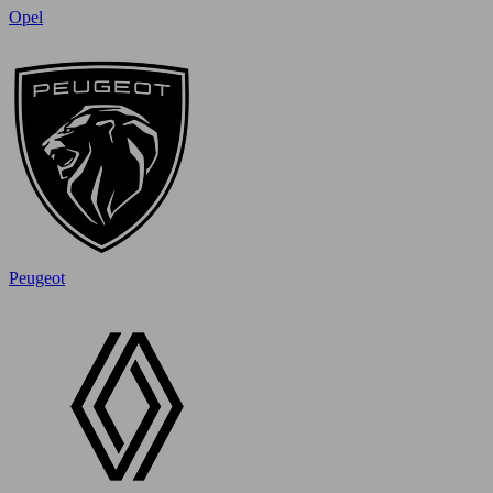
Opel
Peugeot