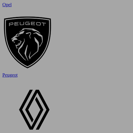
Opel
Peugeot