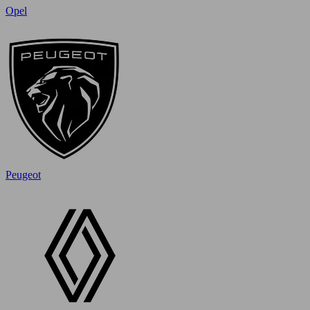
Opel
Peugeot