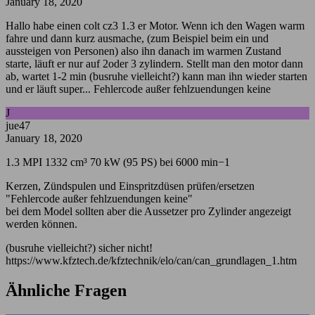
January 18, 2020
Hallo habe einen colt cz3 1.3 er Motor. Wenn ich den Wagen warm
fahre und dann kurz ausmache, (zum Beispiel beim ein und
aussteigen von Personen) also ihn danach im warmen Zustand
starte, läuft er nur auf 2oder 3 zylindern. Stellt man den motor dann
ab, wartet 1-2 min (busruhe vielleicht?) kann man ihn wieder starten
und er läuft super... Fehlercode außer fehlzuendungen keine
J
jue47
January 18, 2020
1.3 MPI 1332 cm³ 70 kW (95 PS) bei 6000 min−1
Kerzen, Zündspulen und Einspritzdüsen prüfen/ersetzen
"Fehlercode außer fehlzuendungen keine"
bei dem Model sollten aber die Aussetzer pro Zylinder angezeigt
werden können.
(busruhe vielleicht?) sicher nicht!
https://www.kfztech.de/kfztechnik/elo/can/can_grundlagen_1.htm
Ähnliche Fragen