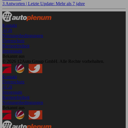
3 Antworten |
Letzte Update: Mehr als 7 jahre
Kontakt
AGB
Nutzungsbedingungen
Datenschutz
Barrierefreiheit
Impressum
Bekannt aus
© 2026 12Auto Group GmbH. Alle Rechte vorbehalten.
Kontakt
Datenschutz
AGB
Impressum
Barrierefreiheit
Nutzungsbedingungen
Bekannt aus