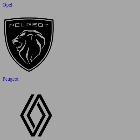
Opel
Peugeot