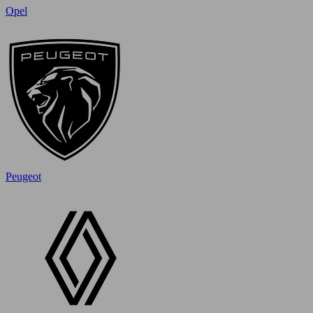
Opel
Peugeot