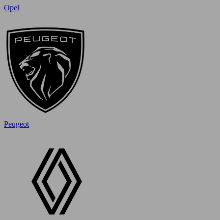
Opel
Peugeot