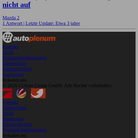
nicht auf
Mazda 2
1 Antwort |
Letzte Update: Etwa 3 jahre
Kontakt
AGB
Nutzungsbedingungen
Datenschutz
Barrierefreiheit
Impressum
Bekannt aus
© 2026 12Auto Group GmbH. Alle Rechte vorbehalten.
Kontakt
Datenschutz
AGB
Impressum
Barrierefreiheit
Nutzungsbedingungen
Bekannt aus