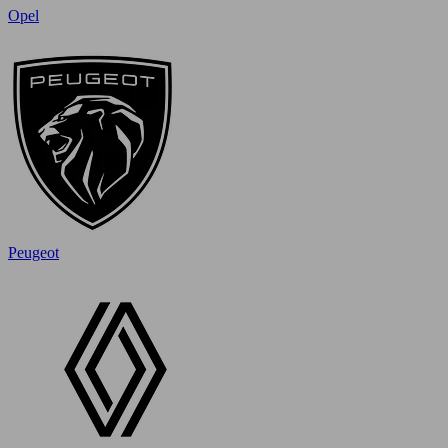
Opel
Peugeot