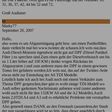
31, 36, 37, 42, 44 bis 52 und 72.
Gruß Audianer
M
Marky77
September 20, 2007
Hallo,
also wenn es um Abgasreinigung geht bzw. um einen Partikelfilter,
dann vielleicht mal bei www.twintec.de schauen.Ich weis nur,dass
Audi-Diesel-Motoren irgendwie nicht gut auf DPF (Diesel Partikel
Filter ) zu sprechen sind.Zum einen geht der Dieselverbrauch um bis
zu 1 Liter höher auf 100 KM ( denke wegen Rückstau im
Abgassystem ) und zum anderen muss der DPF in einem gewissen
Tonus frei gefahren werden.Ich weis nur, das auf der Twintec-Seite
etwas steht zur Einstufung der A6 TDI Modelle.
Letztlich hatte ich auch bei Audi noch mit einem Verkäufer zum
Thema DPF gesprochen,hier gint es wohl einige TDI-Modell wo
Audi selber garkeinen Nachrüstsatz anbieten wird (unter anderem
wohl auch nicht für den 132KW A6 und die A2 Modelle).Auch
beim 2,0TDI A4 und A3 soll es erhebliche Probleme mit verstopften
DPF geben.
Also generell einen DANK an den Feinstaub (ausserdem,der Staub
der nun rausgeblasen wird ist so fein, dass dieser angeblich durch