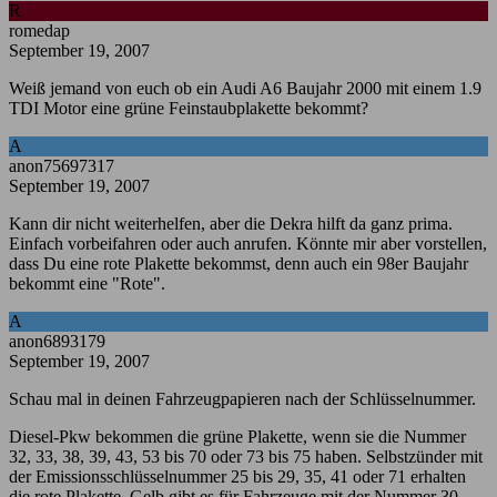
R
romedap
September 19, 2007
Weiß jemand von euch ob ein Audi A6 Baujahr 2000 mit einem 1.9
TDI Motor eine grüne Feinstaubplakette bekommt?
A
anon75697317
September 19, 2007
Kann dir nicht weiterhelfen, aber die Dekra hilft da ganz prima.
Einfach vorbeifahren oder auch anrufen. Könnte mir aber vorstellen,
dass Du eine rote Plakette bekommst, denn auch ein 98er Baujahr
bekommt eine "Rote".
A
anon6893179
September 19, 2007
Schau mal in deinen Fahrzeugpapieren nach der Schlüsselnummer.
Diesel-Pkw bekommen die grüne Plakette, wenn sie die Nummer
32, 33, 38, 39, 43, 53 bis 70 oder 73 bis 75 haben. Selbstzünder mit
der Emissionsschlüsselnummer 25 bis 29, 35, 41 oder 71 erhalten
die rote Plakette. Gelb gibt es für Fahrzeuge mit der Nummer 30,