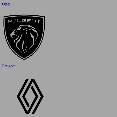
Opel
Peugeot