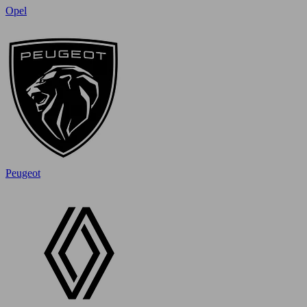
Opel
Peugeot