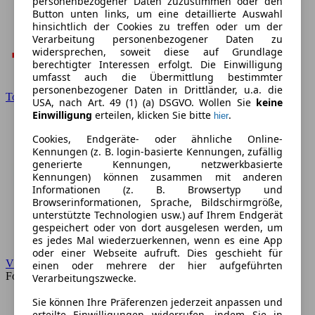
personenbezogener Daten zuzustimmen oder den
Button unten links, um eine detaillierte Auswahl
hinsichtlich der Cookies zu treffen oder um der
Verarbeitung personenbezogener Daten zu
widersprechen, soweit diese auf Grundlage
berechtigter Interessen erfolgt. Die Einwilligung
umfasst auch die Übermittlung bestimmter
personenbezogener Daten in Drittländer, u.a. die
Toyota
USA, nach Art. 49 (1) (a) DSGVO. Wollen Sie
keine
Einwilligung
erteilen, klicken Sie bitte
.
hier
Cookies, Endgeräte- oder ähnliche Online-
Kennungen (z. B. login-basierte Kennungen, zufällig
generierte Kennungen, netzwerkbasierte
Kennungen) können zusammen mit anderen
Informationen (z. B. Browsertyp und
Browserinformationen, Sprache, Bildschirmgröße,
unterstützte Technologien usw.) auf Ihrem Endgerät
gespeichert oder von dort ausgelesen werden, um
es jedes Mal wiederzuerkennen, wenn es eine App
oder einer Webseite aufruft. Dies geschieht für
VW
einen oder mehrere der hier aufgeführten
Forum
Verarbeitungszwecke.
Sie können Ihre Präferenzen jederzeit anpassen und
erteilte Einwilligungen widerrufen, indem Sie in