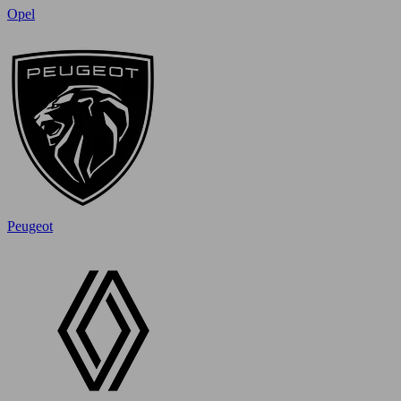
Opel
Peugeot