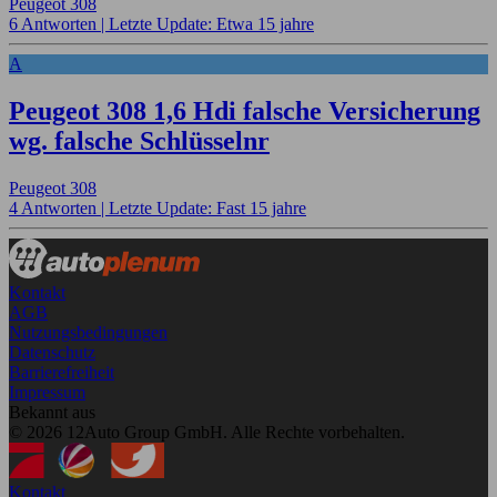
Peugeot 308
6 Antworten |
Letzte Update: Etwa 15 jahre
A
Peugeot 308 1,6 Hdi falsche Versicherung
wg. falsche Schlüsselnr
Peugeot 308
4 Antworten |
Letzte Update: Fast 15 jahre
Kontakt
AGB
Nutzungsbedingungen
Datenschutz
Barrierefreiheit
Impressum
Bekannt aus
© 2026 12Auto Group GmbH. Alle Rechte vorbehalten.
Kontakt