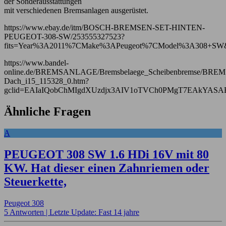
der Sonderausstattungen
mit verschiedenen Bremsanlagen ausgerüstet.
https://www.ebay.de/itm/BOSCH-BREMSEN-SET-HINTEN-
PEUGEOT-308-SW/253555327523?
fits=Year%3A2011%7CMake%3APeugeot%7CModel%3A308+SW&h
https://www.bandel-
online.de/BREMSANLAGE/Bremsbelaege_Scheibenbremse/
Dach_i15_115328_0.htm?
gclid=EAIaIQobChMIgdXUzdjx3AIV1oTVCh0PMgT7EAkYASA
Ähnliche Fragen
A
PEUGEOT 308 SW 1.6 HDi 16V mit 80
KW. Hat dieser einen Zahnriemen oder
Steuerkette,
Peugeot 308
5 Antworten |
Letzte Update: Fast 14 jahre