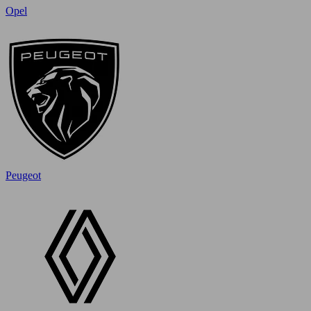
Opel
Peugeot