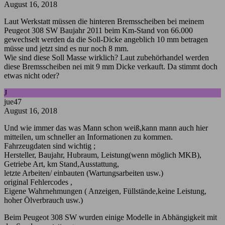
August 16, 2018
Laut Werkstatt müssen die hinteren Bremsscheiben bei meinem
Peugeot 308 SW Baujahr 2011 beim Km-Stand von 66.000
gewechselt werden da die Soll-Dicke angeblich 10 mm betragen
müsse und jetzt sind es nur noch 8 mm.
Wie sind diese Soll Masse wirklich? Laut zubehörhandel werden
diese Bremsscheiben nei mit 9 mm Dicke verkauft. Da stimmt doch
etwas nicht oder?
J
jue47
August 16, 2018
Und wie immer das was Mann schon weiß,kann mann auch hier
mitteilen, um schneller an Informationen zu kommen.
Fahrzeugdaten sind wichtig ;
Hersteller, Baujahr, Hubraum, Leistung(wenn möglich MKB),
Getriebe Art, km Stand,Ausstattung,
letzte Arbeiten/ einbauten (Wartungsarbeiten usw.)
original Fehlercodes ,
Eigene Wahrnehmungen ( Anzeigen, Füllstände,keine Leistung,
hoher Ölverbrauch usw.)
Beim Peugeot 308 SW wurden einige Modelle in Abhängigkeit mit