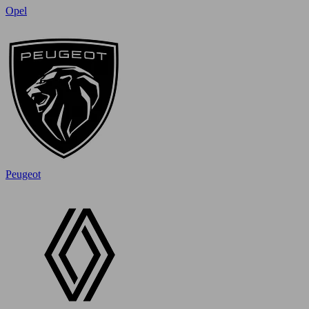
Opel
Peugeot