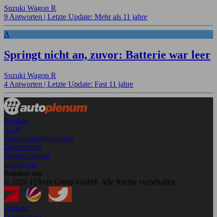
Suzuki Wagon R
9 Antworten |
Letzte Update: Mehr als 11 jahre
A
Springt nicht an, zuvor: Batterie war leer
Suzuki Wagon R
4 Antworten |
Letzte Update: Fast 11 jahre
Kontakt
AGB
Nutzungsbedingungen
Datenschutz
Barrierefreiheit
Impressum
Bekannt aus
© 2026 12Auto Group GmbH. Alle Rechte vorbehalten.
Kontakt
Datenschutz