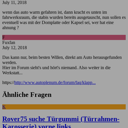
July 11, 2018
wenn das auto warm gefahren ist, dann kracht es unten im
fahrwerksraum, die stabis wurden bereits ausgetauscht, nun sollen es
eventuell was mit der Domplatte oder Kapsel sei, wer hat eine
ahnung ?
F
Fuxfan
July 12, 2018
Das kann nur, beim besten Willen, direkt am Auto herausgefunden
werden.
Hier im Forum sieht's und hört's niemand. Also weiter in die
Werkstatt...
https://
http://www.autoplenum.de/forum/faq/klapp...
Ähnliche Fragen
K
Rover75 suche Türgummi (Türrahmen-
Karosserie) vorne links