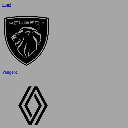
Opel
Peugeot