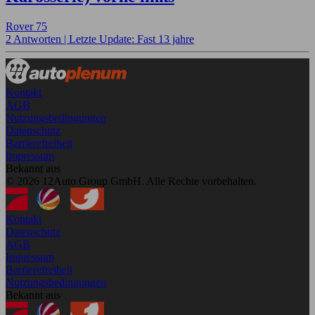
Rover 75
2 Antworten |
Letzte Update: Fast 13 jahre
Kontakt
AGB
Nutzungsbedingungen
Datenschutz
Barrierefreiheit
Impressum
Bekannt aus
© 2026 12Auto Group GmbH. Alle Rechte vorbehalten.
Kontakt
Datenschutz
AGB
Impressum
Barrierefreiheit
Nutzungsbedingungen
Bekannt aus