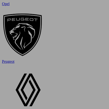
Opel
Peugeot