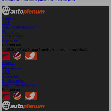
Kontakt
AGB
Nutzungsbedingungen
Datenschutz
Barrierefreiheit
Impressum
Bekannt aus
© 2026 12Auto Group GmbH. Alle Rechte vorbehalten.
Kontakt
Datenschutz
AGB
Impressum
Barrierefreiheit
Nutzungsbedingungen
Bekannt aus