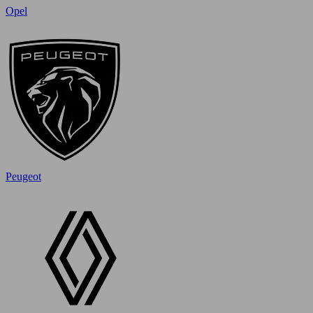
Opel
Peugeot