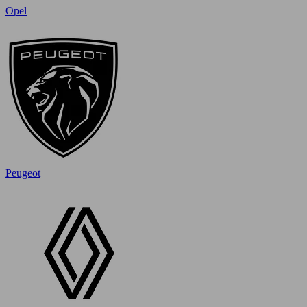
Opel
Peugeot