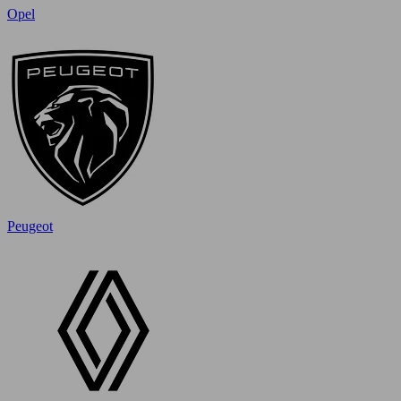
Opel
Peugeot