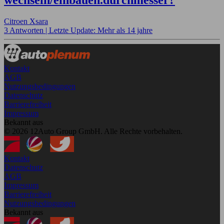
Citroen Xsara
3 Antworten |
Letzte Update: Mehr als 14 jahre
Kontakt
AGB
Nutzungsbedingungen
Datenschutz
Barrierefreiheit
Impressum
Bekannt aus
© 2026 12Auto Group GmbH. Alle Rechte vorbehalten.
Kontakt
Datenschutz
AGB
Impressum
Barrierefreiheit
Nutzungsbedingungen
Bekannt aus