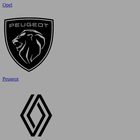
Opel
Peugeot