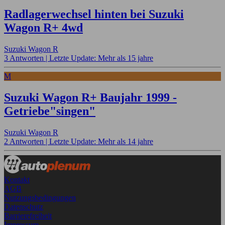
Radlagerwechsel hinten bei Suzuki
Wagon R+ 4wd
Suzuki Wagon R
3 Antworten |
Letzte Update: Mehr als 15 jahre
M
Suzuki Wagon R+ Baujahr 1999 -
Getriebe"singen"
Suzuki Wagon R
2 Antworten |
Letzte Update: Mehr als 14 jahre
Kontakt
AGB
Nutzungsbedingungen
Datenschutz
Barrierefreiheit
Impressum