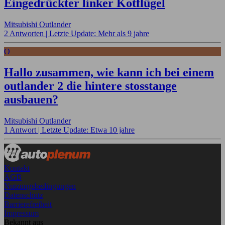
Eingedrückter linker Kotflügel
Mitsubishi Outlander
2 Antworten |
Letzte Update: Mehr als 9 jahre
O
Hallo zusammen, wie kann ich bei einem
outlander 2 die hintere stosstange
ausbauen?
Mitsubishi Outlander
1 Antwort |
Letzte Update: Etwa 10 jahre
Kontakt
AGB
Nutzungsbedingungen
Datenschutz
Barrierefreiheit
Impressum
Bekannt aus