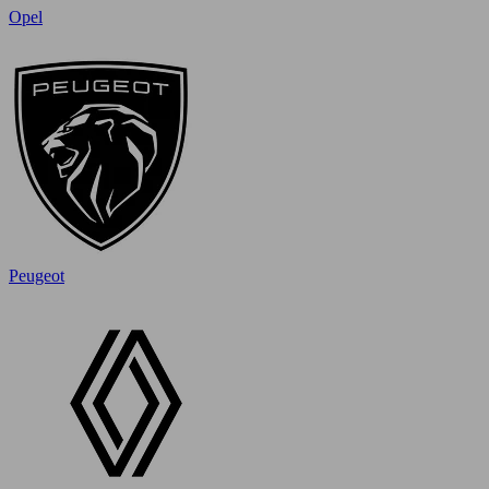
Opel
Peugeot