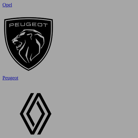
Opel
Peugeot