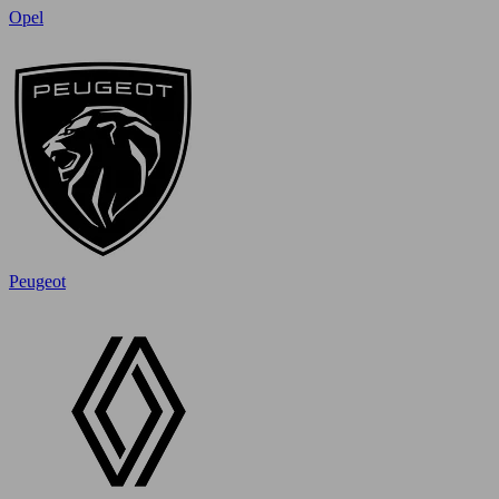
Opel
Peugeot