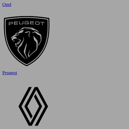
Opel
Peugeot