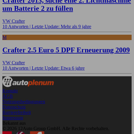
Crafter 2013, suche eine 2. Lichtmaschine
um Batterie 2 zu füllen
VW Crafter
10 Antworten |
Letzte Update: Mehr als 9 jahre
M
Crafter 2.5 Euro 5 DPF Erneuerung 2009
VW Crafter
10 Antworten |
Letzte Update: Etwa 6 jahre
Kontakt
AGB
Nutzungsbedingungen
Datenschutz
Barrierefreiheit
Impressum
Bekannt aus
© 2026 12Auto Group GmbH. Alle Rechte vorbehalten.