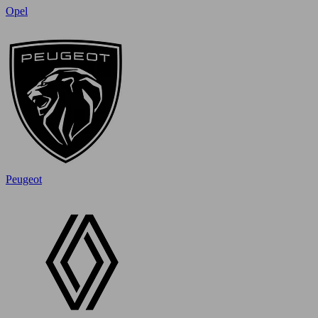
Opel
Peugeot