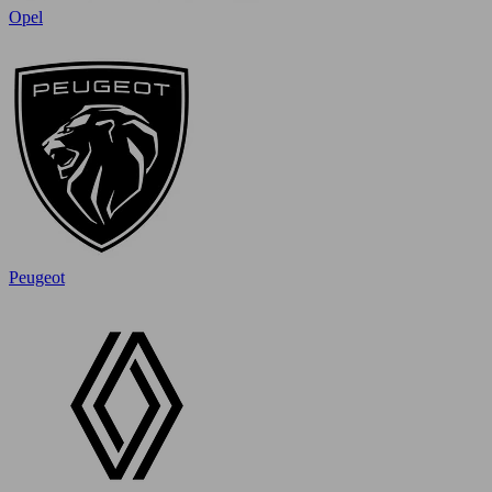
Opel
Peugeot